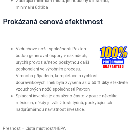
Zabírající minimum místa, jednoduchý k instalaci,
minimální údržba
Prokázaná cenová efektivnost
Vzduchové nože společnosti
Paxton
budou generovat úspory v nákladech,
urychlí provoz a/nebo poskytnou další
zdokonalení ve výrobním procesu.
V mnoha případech, kompletace a rychlost
dopravníkových linek byla zvýšena až o 50 % díky efektivitě
vzduchových nožů společnosti Paxton.
Splacení investic je dosaženo často v pouze několika
měsících, někdy je záležitostí týdnů, poskytující tak
nadprůměrnou návratnost investice.
Přesnost – Čistá místnost/HEPA