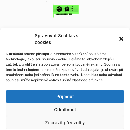
Spravovat Souhlas s
Průmysl a elektronika
cookies
K ukládání a/nebo přístupu k informacím o zařízení používáme
technologie, jako jsou soubory cookie. Děláme to, abychom zlepšili
zážitek z prohlížení a zobrazovali personalizované reklamy. Souhlas s
těmito technologiemi nám umožní zpracovávat údaje, jako je chování při
procházení nebo jedinečná ID na tomto webu. Nesouhlas nebo odvolání
souhlasu může nepříznivě ovlivnit určité vlastnosti a funkce.
Příjmout
Medicina
Odmítnout
Zobrazit předvolby